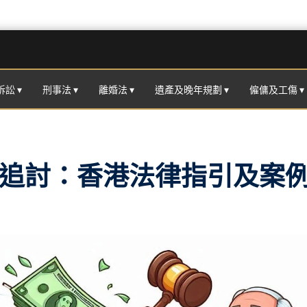
跳至主要內容
訟 ▾
刑事法 ▾
離婚法 ▾
遺產及晚年規劃 ▾
僱傭及工傷 ▾
追討：香港法律指引及案