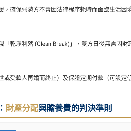
援，確保弱勢方不會因法律程序耗時而面臨生活困
乾淨利落 (Clean Break)」，雙方日後無需
世或受款人再婚而終止）及保證定期付款（可設定
：
財產分配
與贍養費的判決準則