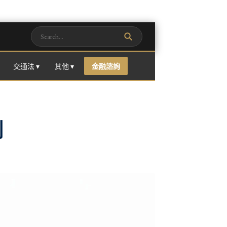
交通法 ▾
其他 ▾
金融諮詢
例